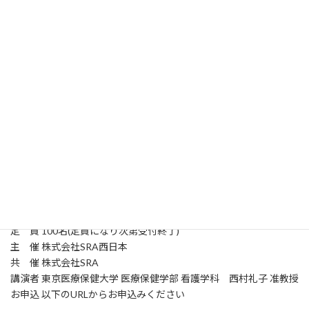
本ウェビナーでは東京医療保健大学の西村礼子先生をお招きし、
今後想定される看護教育における新カリキュラムのシステム化に
備え、学修成果・教育評価の現状をご紹介します。
近年、新たな課題として学校様のカリキュラムマネジメントの仕
組みを定量的に残したい、学生の自己評価と教員評価の不一致を
解消したい、学生の苦手分野解消のマネジメントを行いたい等の
お悩みがある方は、是非お時間を確保いただきご参加ください。
開催概要
日 時 7月8日(金) 17:00 ～ 18:00 (16:30 接続開始)
対 象 看護専門学校にお勤めの教職員様
会 場 ウェビナー(Zoomを利用したWEBセミナー)
参加費用 無料(事前登録制)
定 員 100名(定員になり次第受付終了)
主 催 株式会社SRA西日本
共 催 株式会社SRA
講演者 東京医療保健大学 医療保健学部 看護学科 西村礼子 准教授
お申込 以下のURLからお申込みください