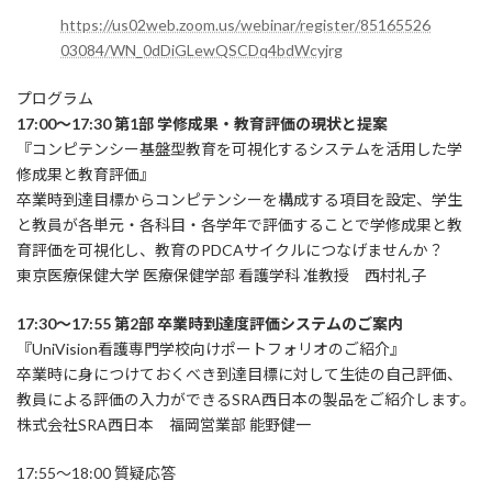
https://us02web.zoom.us/webinar/register/85165526
03084/WN_0dDiGLewQSCDq4bdWcyjrg
プログラム
17:00～17:30 第1部 学修成果・教育評価の現状と提案
『コンピテンシー基盤型教育を可視化するシステムを活用した学
修成果と教育評価』
卒業時到達目標からコンピテンシーを構成する項目を設定、学生
と教員が各単元・各科目・各学年で評価することで学修成果と教
育評価を可視化し、教育のPDCAサイクルにつなげませんか？
東京医療保健大学 医療保健学部 看護学科 准教授 西村礼子
17:30～17:55 第2部 卒業時到達度評価システムのご案内
『UniVision看護専門学校向けポートフォリオのご紹介』
卒業時に身につけておくべき到達目標に対して生徒の自己評価、
教員による評価の入力ができるSRA西日本の製品をご紹介します。
株式会社SRA西日本 福岡営業部 能野健一
17:55～18:00 質疑応答