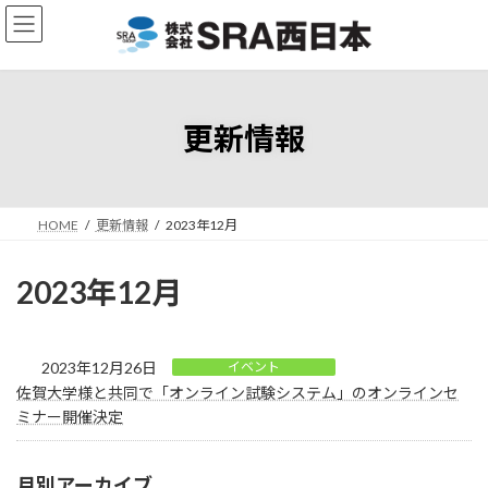
コ
ナ
ン
ビ
テ
ゲ
ン
ー
ツ
シ
へ
ョ
更新情報
ス
ン
キ
に
ッ
移
プ
動
HOME
更新情報
2023年12月
2023年12月
2023年12月26日
イベント
佐賀大学様と共同で「オンライン試験システム」のオンラインセ
ミナー開催決定
月別アーカイブ