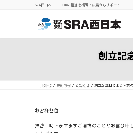
コ
ナ
SRA西日本 － DXの推進を福岡・広島からサポート
ン
ビ
テ
ゲ
ン
ー
ツ
シ
へ
ョ
ス
ン
創立記
キ
に
ッ
移
プ
動
HOME
更新情報
お知らせ
創立記念日による休業の
お客様各位
拝啓 時下ますますご清祥のこととお喜び申