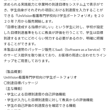
求められる実践能力と卒業時の到達目標をシステム上で表示がで
き、学生自身がそれぞれの項目における到達度を入力することが
できる『UniVision看護専門学校向け学生ポートフォリオ』を２０
２０年７月から販売開始します。
「目標を達成する指標がほしい」という学生に対し、学校が設定
した目標到達基準をもとに教員が評価を行うことで、学生は目標
到達するまでにどのくらい努力する必要があるのか、明確に把握
することができます。
本製品は通常のパッケージ販売とSaaS（Software as a Service）で
のサービス提供を取り揃えており、お客様の用途に合わせたライン
ナップをご用意しております。
〔製品概要〕
UniVision看護専門学校向け学生ポートフォリオ
〇到達目標パッケージ
〔主な機能〕
・学生による目標到達度の自己評価機能
・学生が入力した目標到達度に対して教員からの評価機能
・学生の自己評価の到達度合を確認できる機能