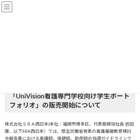
コ
ナ
ン
ビ
テ
ゲ
ン
ー
ツ
シ
「看護専門学校向け学生ポート
へ
ョ
ス
ン
フォリオ」販売開始について
キ
に
ッ
移
2020年7月28日
プ
動
HOME
更新情報
ニュースリリース
「看護専門学校向け学生ポートフォリオ」販売開始について
「UniVision看護専門学校向け学生ポート
フォリオ」の販売開始について
株式会社ＳＲＡ西日本(本社：福岡市博多区、代表取締役社長 岩田
康、以下SRA西日本）では、厚生労働省発表の看護基礎教育検討
会報告書における看護師、保健師、助産師の指導ガイドラインで